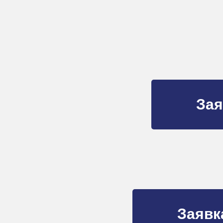
Зая
Заявк