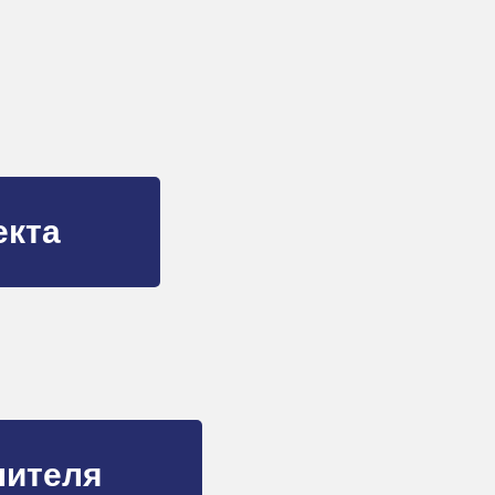
екта
нителя