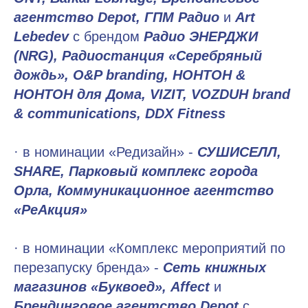
агентство Depot, ГПМ Радио
и
Art
Lebedev
с брендом
Радио ЭНЕРДЖИ
(NRG), Радиостанция «Серебряный
дождь», O&P branding, НОНТОН &
НОНТОН для Дома, VIZIT, VOZDUH brand
& communications, DDX Fitness
· в номинации «Редизайн» -
СУШИСЕЛЛ,
SHARE, Парковый комплекс города
Орла, Коммуникационное агентство
«РеАкция»
· в номинации «Комплекс мероприятий по
перезапуску бренда» -
Сеть книжных
магазинов «Буквоед», Affect
и
Брендинговое агентство Depot
с