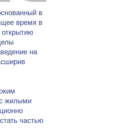
основанный в
ящее время в
к открытию
делы
аведение на
асширив
соким
 с жилыми
ционно
 стать частью