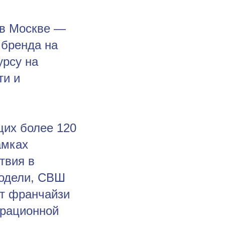
 в Москве —
 бренда на
урсу на
ти и
щих более 120
амках
твия в
модели, СВШ
ет франчайзи
ерационной