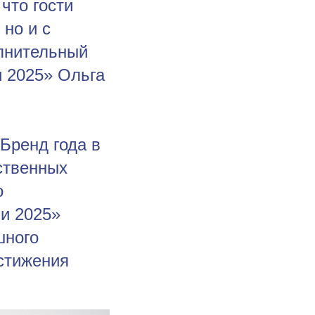
что гости
 но и с
олнительный
и 2025» Ольга
Бренд года в
ственных
о
ии 2025»
шного
стижения