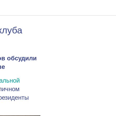
клуба
ов обсудили
ве
нальной
оличном
резиденты