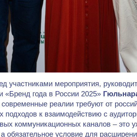
ед участниками мероприятия, руководит
и «Бренд года в России 2025»
Гюльнара
о современные реалии требуют от росси
х подходов к взаимодействию с аудитор
вых коммуникационных каналов – это у
 а обязательное условие для расширени