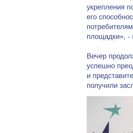
укрепления п
его способно
потребителям
площадки», - 
Вечер продол
успешно прео
и представит
получили зас