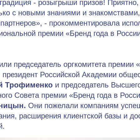
радиция - розыгрыши призов! Приятно, 
ько с новыми знаниями и знакомствами,
 партнеров», - прокомментировала исп
иональной премии «Бренд года в Росси
или председатель оргкомитета премии «
, президент Российской Академии обще
й Трофименко
и председатель Высшег
ного Совета премии «Бренд года в Росс
сницын.
Они пожелали компаниям успе
ния, расширения клиентской базы и до
й.