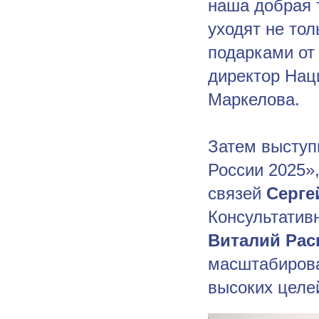
наша добрая т
уходят не тол
подарками от
директор Нац
Маркелова.
Затем выступ
России 2025»
связей
Серге
Консультатив
Виталий Ра
масштабирова
высоких целе