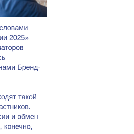
 словами
ии 2025»
заторов
сь
нами Бренд-
ходят такой
астников.
сии и обмен
, конечно,