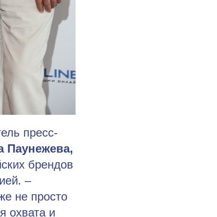
ель пресс-
 Паунежева,
йских брендов
ией. –
же не просто
я охвата и