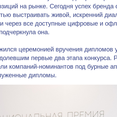
озиций на рынке. Сегодня успех бренда
стью выстраивать живой, искренний диал
и через все доступные цифровые и офл
подчеркнула она.
жился церемонией вручения дипломов 
долевшим первые два этапа конкурса. 
ели компаний-номинантов под бурные а
луженные дипломы.