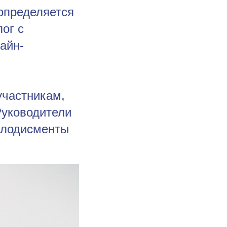
 определяется
ог с
айн-
участникам,
Руководители
плодисменты