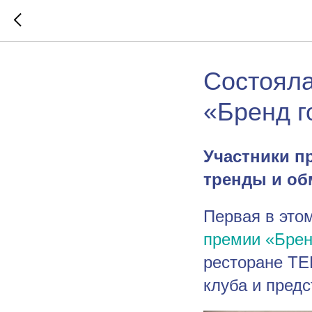
Состояла
«Бренд г
Участники п
тренды и об
Первая в это
премии «Брен
ресторане TE
клуба и пред