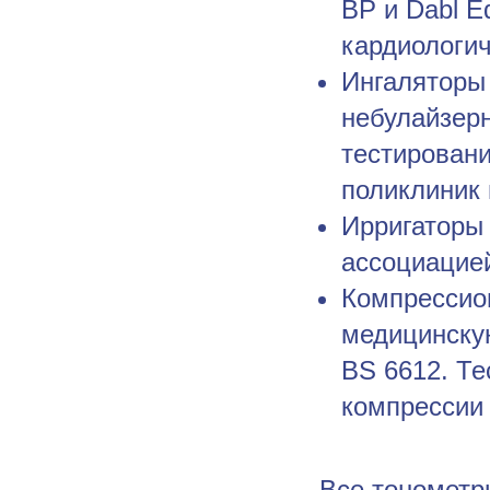
BP и Dabl E
кардиологи
Ингаляторы 
небулайзер
тестировани
поликлиник 
Ирригаторы 
ассоциацие
Компрессион
медицинску
BS 6612. Те
компрессии 
Все тонометр