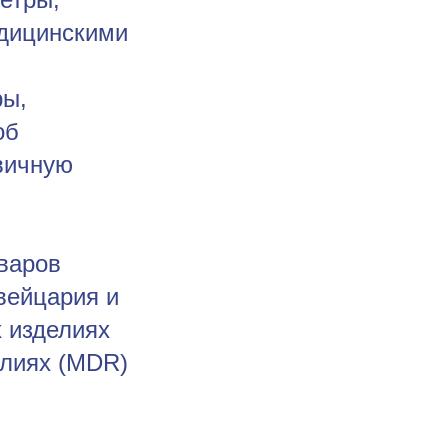
едицинскими
ры,
об
вичную
варов
вейцария и
 изделиях
елиях (MDR)