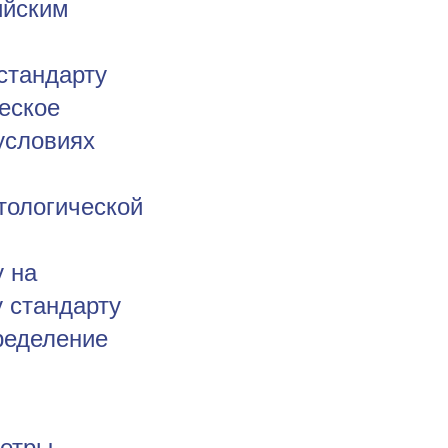
ийским
стандарту
еское
условиях
тологической
у на
 стандарту
ределение
етры,