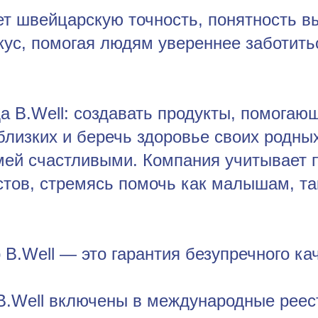
ет швейцарскую точность, понятность в
ус, помогая людям увереннее заботитьс
а B.Well: создавать продукты, помога
близких и беречь здоровье своих родны
ей счастливыми. Компания учитывает 
стов, стремясь помочь как малышам, т
B.Well — это гарантия безупречного ка
B.Well включены в международные рее