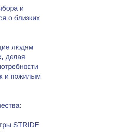
ыбора и
я о близких
ющие людям
х, делая
потребности
ак и пожилым
чества:
стры STRIDE